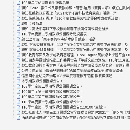
108學年度幼兒園新生錄取名單
轉知「2021 數位公民素養教師線上研習-運用《賽博人類》桌遊在數
轉知花蓮縣政府辦理「2021太平洋盃科技教育競賽」活動一案
轉知花蓮縣政府辦理「110年度數位學習推動優良教案徵選活動」
轉知：教師法
轉知：高級中等以下學校教師解聘不續聘停聘或資遣辦法
110學年度第二學期教師公開課時間規畫表
縣 112 年度「親子寒假拒毒繪本創作競賽」活動
轉知:客家委員會辦理「112年度第2次客語能力中級暨中高級認證」及
轉知:客家委員會辦理「112年度第2次客語能力中級暨中高級認證」及
轉知教育部國民及學前教育署辦理「Cool English英語線上學習平
轉知國家華語測驗推動工作委員會為「華語文能力測驗」110年11月
轉知教育部體育署辦理「素養導向體育教材研發成果發表會」實施計畫
公告：信義國小暨幼兒園辦理108學年度親職教育講座-教養與溝通
信義國小暨幼兒園辦理108學年度親職教育講座-教養與溝通
本學期教師公開授課公告。
108學年度第二學期教師公開授課公告。
109學年度第一學期教師公開授課公告。
109學年度第二學期教師公開授課公告。
110學年度第一學期教師公開授課公告。
110學年度第一學期教師公開授課公告(1101007更新)。
轉知社團法人中華民國牙醫師公會全國聯合會辦理2021年「刷牙打卡挑
函轉教育部辦理112年閩南語語言能力認證考試試辦A卷電腦化施測