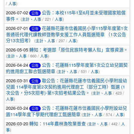
/
人事
)
2026-07-02
公告：本校115年1至6月並未受理國家賠償
公告
事件。
(
主計、人事
/ 221 /
人事
)
2026-07-01
花蓮縣花蓮市信義國民小學115學年度第1次
公告
普通班代理代課教師暨教學支援工作人員甄選簡章 （1次公告
分13次招考）
(
主計、人事
/ 297 /
人事
)
2026-05-05
轉知：考選部「原住民族特考懶人包」宣導資源。
(
主計、人事
/ 660 /
人事
)
2026-04-24
公告：花蓮縣115學年度第1次公立幼兒園契
公告
約進用廚工聯合甄選簡章
(
主計、人事
/ 531 /
人事
)
2026-03-31
取公告：花蓮縣花蓮巿信義國民小學附設幼
公告
兒園 114學年度第2次契約進用代理廚工（部分工時）甄選 (1
次公告，分5次招考)-第1次招考結果公告。
(
主計、人事
/ 423 /
人事
)
2026-03-24
公告：花蓮縣花蓮巿信義國民小學附設幼兒
公告
園114學年度下學期代理廚工甄選簡章
(
主計、人事
/ 574 /
人事
)
2026-03-20
轉知：114年農林漁牧業普查
(
主計、人事
/ 442 /
人
事
)