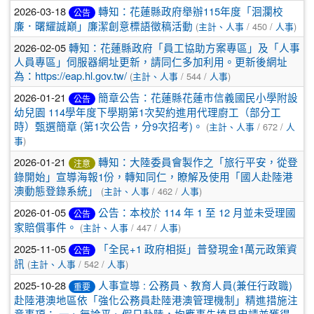
2026-03-18
轉知：花蓮縣政府舉辦115年度「洄瀾校
公告
廉．曙耀誠巔」廉潔創意標語徵稿活動
(
主計、人事
/ 450 /
人事
)
2026-02-05
轉知：花蓮縣政府「員工協助方案專區」及「人事
人員專區」伺服器網址更新，請同仁多加利用。更新後網址
為：https://eap.hl.gov.tw/
(
主計、人事
/ 544 /
人事
)
2026-01-21
簡章公告：花蓮縣花蓮巿信義國民小學附設
公告
幼兒園 114學年度下學期第1次契約進用代理廚工（部分工
時）甄選簡章 (第1次公告，分9次招考)。
(
主計、人事
/ 672 /
人
事
)
2026-01-21
轉知：大陸委員會製作之「旅行平安，從登
注意
錄開始」宣導海報1份，轉知同仁，瞭解及使用「國人赴陸港
澳動態登錄系統」
(
主計、人事
/ 462 /
人事
)
2026-01-05
公告：本校於 114 年 1 至 12 月並未受理國
公告
家賠償事件。
(
主計、人事
/ 447 /
人事
)
2025-11-05
「全民+1 政府相挺」普發現金1萬元政策資
公告
訊
(
主計、人事
/ 542 /
人事
)
2025-10-28
人事宣導 : 公務員、教育人員(兼任行政職)
重要
赴陸港澳地區依「強化公務員赴陸港澳管理機制」精進措施注
意事項： 一、無論平、假日赴陸，均應事先填具申請並獲得