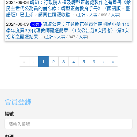
2024-09-06
轉知：行政院人權及轉型正義處製作之有聲書《給
民主世代公務員的備忘錄：轉型正義教育手冊》（國語版、臺
語版）已上架，請同仁踴躍收聽。
(
主計、人事
/ 698 /
人事
)
2024-08-09
錄取公告：花蓮縣花蓮市信義國民小學 113
公告
學年度第2次代理教師甄選簡章 （1次公告分8次招考）-第3次
招考之甄選結果。
(
主計、人事
/ 947 /
人事
)
(目前頁次)
下一頁
最後頁
«
‹
1
2
3
4
5
6
›
»
會員登錄
帳號
密碼