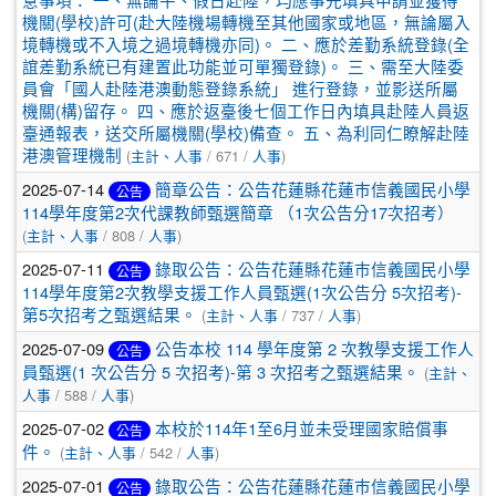
機關(學校)許可(赴大陸機場轉機至其他國家或地區，無論屬入
境轉機或不入境之過境轉機亦同)。 二、應於差勤系統登錄(全
誼差勤系統已有建置此功能並可單獨登錄)。 三、需至大陸委
員會「國人赴陸港澳動態登錄系統」 進行登錄，並影送所屬
機關(構)留存。 四、應於返臺後七個工作日內填具赴陸人員返
臺通報表，送交所屬機關(學校)備查。 五、為利同仁瞭解赴陸
港澳管理機制
(
主計、人事
/ 671 /
人事
)
2025-07-14
簡章公告：公告花蓮縣花蓮巿信義國民小學
公告
114學年度第2次代課教師甄選簡章 （1次公告分17次招考）
(
主計、人事
/ 808 /
人事
)
2025-07-11
錄取公告：公告花蓮縣花蓮巿信義國民小學
公告
114學年度第2次教學支援工作人員甄選(1次公告分 5次招考)-
第5次招考之甄選結果。
(
主計、人事
/ 737 /
人事
)
2025-07-09
公告本校 114 學年度第 2 次教學支援工作人
公告
員甄選(1 次公告分 5 次招考)-第 3 次招考之甄選結果。
(
主計、
人事
/ 588 /
人事
)
2025-07-02
本校於114年1至6月並未受理國家賠償事
公告
件。
(
主計、人事
/ 542 /
人事
)
2025-07-01
錄取公告：公告花蓮縣花蓮巿信義國民小學
公告