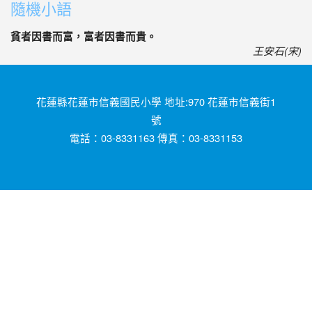
隨機小語
貧者因書而富，富者因書而貴。
王安石(宋)
花蓮縣花蓮市信義國民小學 地址:970 花蓮市信義街1
號
電話：03-8331163 傳真：03-8331153