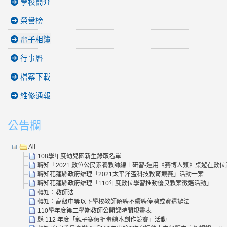
學校簡介
榮譽榜
電子相簿
行事曆
檔案下載
維修通報
公告欄
All
108學年度幼兒園新生錄取名單
轉知「2021 數位公民素養教師線上研習-運用《賽博人類》桌遊在數
轉知花蓮縣政府辦理「2021太平洋盃科技教育競賽」活動一案
轉知花蓮縣政府辦理「110年度數位學習推動優良教案徵選活動」
轉知：教師法
轉知：高級中等以下學校教師解聘不續聘停聘或資遣辦法
110學年度第二學期教師公開課時間規畫表
縣 112 年度「親子寒假拒毒繪本創作競賽」活動