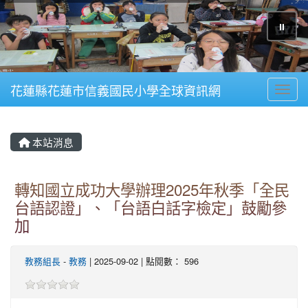
⏸
花蓮縣花蓮市信義國民小學全球資訊網
Toggl
本站消息
轉知國立成功大學辦理2025年秋季「全民
台語認證」、「台語白話字檢定」鼓勵參
加
教務組長
-
教務
| 2025-09-02 | 點閱數： 596