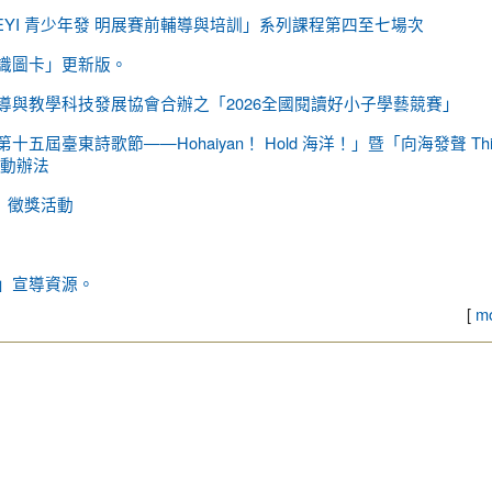
EYI 青少年發 明展賽前輔導與培訓」系列課程第四至七場次
辨識圖卡」更新版。
導與教學科技發展協會合辦之「2026全國閱讀好小子學藝競賽」
臺東詩歌節——Hohaiyan！ Hold 海洋！」暨「向海發聲 Thia
活動辦法
」徵獎活動
」宣導資源。
[
mo