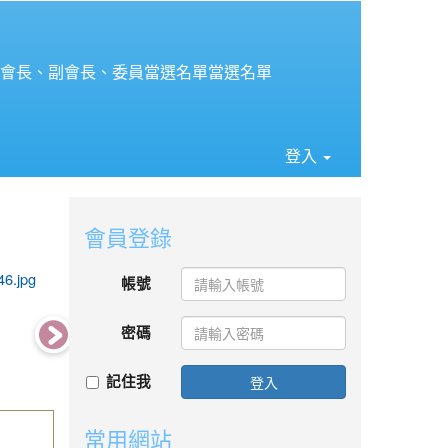
⏸
會會長、副會長、委員當選名單當選名單
登入
會員登錄
photo-4531
photo-4530
photo-452
帳號
密碼
記住我
登入
常用網站