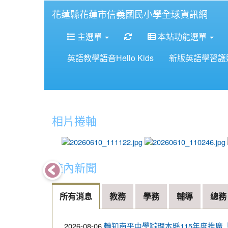
花蓮縣花蓮市信義國民小學全球資訊網
重新取得佈景設定
主選單
本站功能選單
英語教學語音Hello Kids
新版英語學習護
相片捲軸
photo-4535
校內新聞
所有消息
教務
學務
輔導
總務
2026-08-06
轉知南平中學辦理本縣115年度推