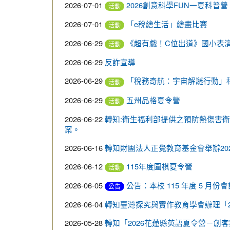
2026-07-01
2026創意科學FUN一夏科普營
活動
2026-07-01
「e稅繪生活」繪畫比賽
活動
2026-06-29
《超有戲！C位出道》國小表
活動
2026-06-29
反詐宣導
2026-06-29
「稅務奇航：宇宙解謎行動」
活動
2026-06-29
五州品格夏令營
活動
2026-06-22
轉知:衛生福利部提供之預防熱傷害
案。
2026-06-16
轉知財團法人正覺教育基金會舉辦20
2026-06-12
115年度圍棋夏令營
活動
2026-06-05
公告：本校 115 年度 5 月份
公告
2026-06-04
轉知臺灣探究與實作教育學會辦理「2
2026-05-28
轉知「2026花蓮縣英語夏令營－創客舞台 