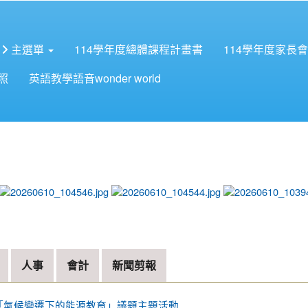
主選單
114學年度總體課程計畫書
114學年度家長
照
英語教學語音wonder world
photo-4534
photo-4533
photo-4532
人事
會計
新聞剪報
廣「氣候變遷下的能源教育」議題主題活動