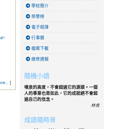
學校簡介
榮譽榜
電子相簿
行事曆
ⁿ-
檔案下載
維修通報
隨機小語
re...
]
噴泉的高度，不會超過它的源頭。一個
人的事業也是如此，它的成就絕不會超
過自己的信念。
林肯
成語隨時背