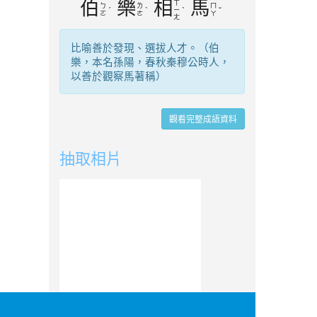
伯
樂
相
馬
ㄒ
ㄅ
ㄌ
ㄇ
ˊ
ˋ
ㄧ
ˋ
ˇ
ㄛ
ㄜ
ㄚ
ㄤ
比喻善於發現、選拔人才。（伯
樂，本名孫陽，春秋秦穆公時人，
以善於觀察馬著稱）
觀看完整成語資料
抽取相片