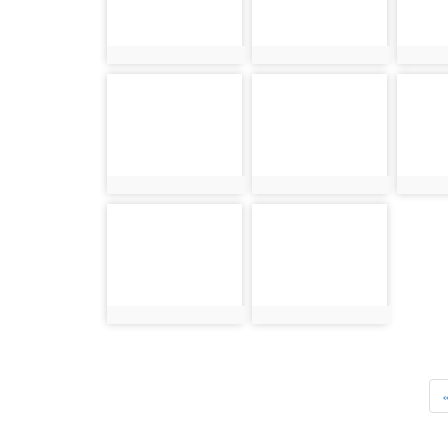
photo:1232
photo:1233
photo:
photo-1237
photo-1238
photo-
photo:1237
photo:1238
photo:
photo-1242
photo-1243
photo:1242
photo:1243