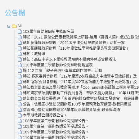
公告欄
All
108學年度幼兒園新生錄取名單
轉知「2021 數位公民素養教師線上研習-運用《賽博人類》桌遊在數
轉知花蓮縣政府辦理「2021太平洋盃科技教育競賽」活動一案
轉知花蓮縣政府辦理「110年度數位學習推動優良教案徵選活動」
轉知：教師法
轉知：高級中等以下學校教師解聘不續聘停聘或資遣辦法
110學年度第二學期教師公開課時間規畫表
縣 112 年度「親子寒假拒毒繪本創作競賽」活動
轉知:客家委員會辦理「112年度第2次客語能力中級暨中高級認證」及
轉知:客家委員會辦理「112年度第2次客語能力中級暨中高級認證」及
轉知教育部國民及學前教育署辦理「Cool English英語線上學習平
轉知國家華語測驗推動工作委員會為「華語文能力測驗」110年11月
轉知教育部體育署辦理「素養導向體育教材研發成果發表會」實施計畫
公告：信義國小暨幼兒園辦理108學年度親職教育講座-教養與溝通
信義國小暨幼兒園辦理108學年度親職教育講座-教養與溝通
本學期教師公開授課公告。
108學年度第二學期教師公開授課公告。
109學年度第一學期教師公開授課公告。
109學年度第二學期教師公開授課公告。
110學年度第一學期教師公開授課公告。