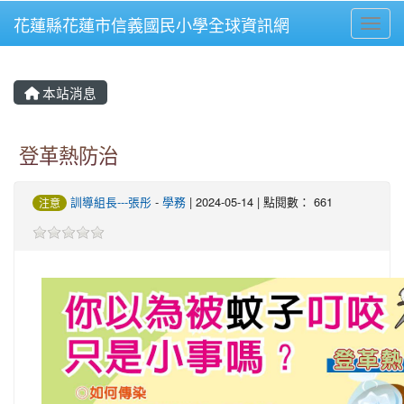
花蓮縣花蓮市信義國民小學全球資訊網
Toggl
⏸
本站消息
登革熱防治
訓導組長---張彤
-
學務
| 2024-05-14 | 點閱數： 661
注意