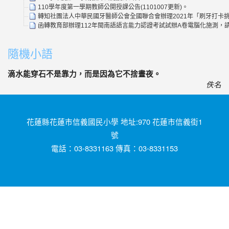
110學年度第一學期教師公開授課公告(1101007更新)。
轉知社團法人中華民國牙醫師公會全國聯合會辦理2021年「刷牙打卡挑
函轉教育部辦理112年閩南語語言能力認證考試試辦A卷電腦化施測
隨機小語
滴水能穿石不是靠力，而是因為它不捨晝夜。
佚名
花蓮縣花蓮市信義國民小學 地址:970 花蓮市信義街1
號
電話：03-8331163 傳真：03-8331153